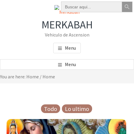
Botón de bú
Buscar:
Skip
Skip
to
to
main
footer
MERKABAH
content
Vehiculo de Ascension
Menu
Menu
You are here: Home
/
Home
Todo
Lo ultimo