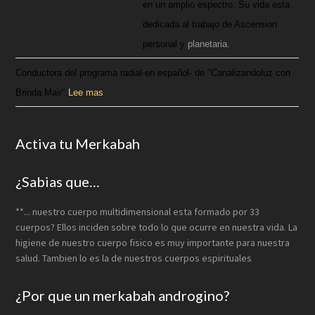
en un amplio espectro. Su vida esta
dedicada al trabajo de Ascension
personal y
planetaria.
Conductora del programa radial-en español- de "Canalizandoluz con
Brinda Mair".
Lee mas
Activa tu Merkabah
¿Sabias que…
**... nuestro cuerpo multidimensional esta formado por 33
cuerpos? Ellos inciden sobre todo lo que ocurre en nuestra vida. La
higiene de nuestro cuerpo fisico es muy importante para nuestra
salud. Tambien lo es la de nuestros cuerpos espirituales
¿Por que un merkabah androgino?