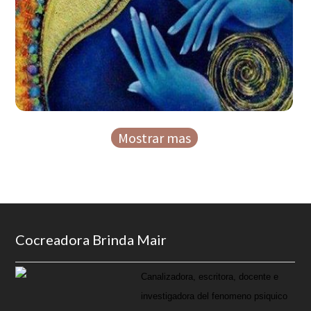
Mostrar mas
Footer
Cocreadora Brinda Mair
Canalizadora, escritora, docente e
investigadora del fenomeno psiquico