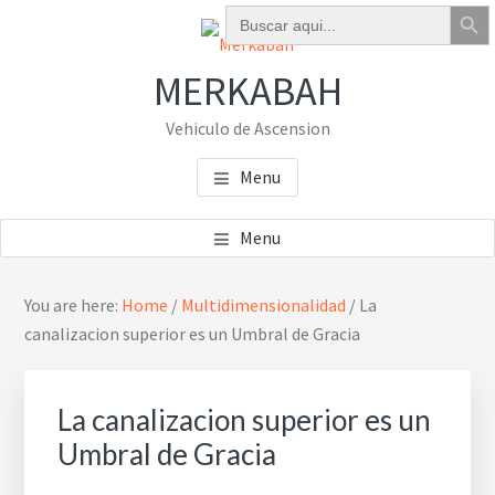
Botón de bú
Buscar:
Skip
Skip
Skip
to
to
to
main
primary
footer
MERKABAH
content
sidebar
Vehiculo de Ascension
Menu
Menu
Primary
You are here:
Home
/
Multidimensionalidad
/
La
Sidebar
canalizacion superior es un Umbral de Gracia
La canalizacion superior es un
Umbral de Gracia