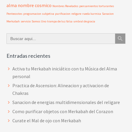
alma
nombre cosmico
Nombres Revelados
pensamientos torturantes
Pentecostes
programacion subjetiva
purificacion
religare
rueda karmica
Sanacion
Merkabah
servicio
Somos Uno
trampa de luz falsa
umbral de gracia
Botón de búsque
Buscar:
Entradas recientes
Activa tu Merkabah iniciático con tu Música del Alma
personal
Practica de Ascension: Alineacion y activacion de
Chakras
Sanacion de energias multidimensionales del religare
Como purificar objetos con Merkabah del Corazon
Curate el Mal de ojo con Merkabah