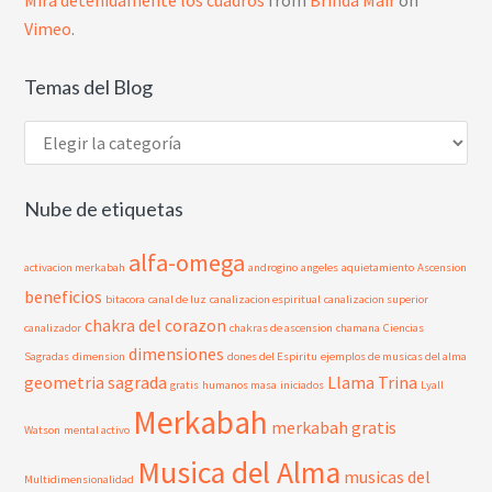
Vimeo
.
Temas del Blog
Temas
del
Blog
Nube de etiquetas
alfa-omega
activacion merkabah
androgino
angeles
aquietamiento
Ascension
beneficios
bitacora
canal de luz
canalizacion espiritual
canalizacion superior
chakra del corazon
canalizador
chakras de ascension
chamana
Ciencias
dimensiones
Sagradas
dimension
dones del Espiritu
ejemplos de musicas del alma
geometria sagrada
Llama Trina
gratis
humanos masa
iniciados
Lyall
Merkabah
merkabah gratis
Watson
mental activo
Musica del Alma
musicas del
Multidimensionalidad