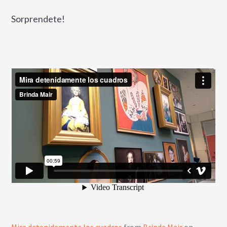
Sorprendete!
Mira detenidamente los cuadros
from
Brinda Mair
on