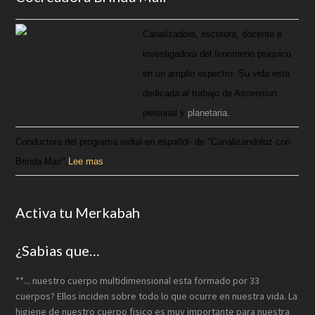
Canalizadora, escritora, docente e
investigadora del fenomeno psiquico
en un amplio espectro. Su vida esta
dedicada al trabajo de Ascension
personal y
planetaria.
Conductora del programa radial-en español- de "Canalizandoluz con
Brinda Mair".
Lee mas
Activa tu Merkabah
¿Sabias que…
**... nuestro cuerpo multidimensional esta formado por 33
cuerpos? Ellos inciden sobre todo lo que ocurre en nuestra vida. La
higiene de nuestro cuerpo fisico es muy importante para nuestra