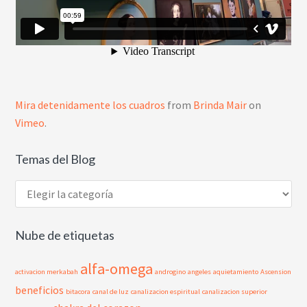
Mira detenidamente los cuadros
from
Brinda Mair
on
Vimeo
.
Temas del Blog
Temas
del
Blog
Nube de etiquetas
alfa-omega
activacion merkabah
androgino
angeles
aquietamiento
Ascension
beneficios
bitacora
canal de luz
canalizacion espiritual
canalizacion superior