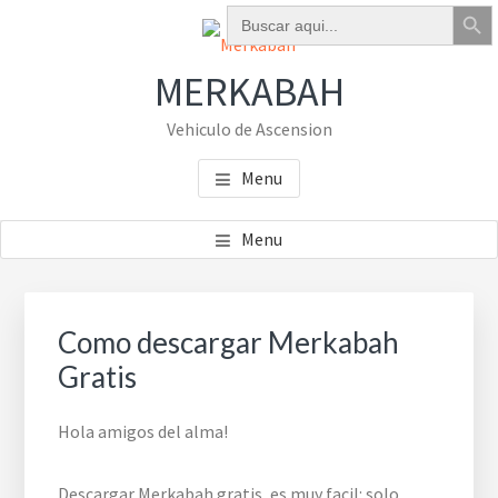
Botón de bú
Buscar:
Skip
Skip
Skip
to
to
to
main
primary
footer
MERKABAH
content
sidebar
Vehiculo de Ascension
Menu
Menu
Primary
Sidebar
Como descargar Merkabah
Gratis
Hola amigos del alma!
Descargar Merkabah gratis, es muy facil: solo