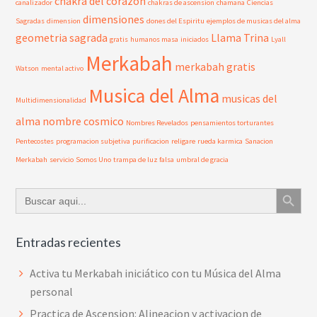
chakra del corazon
canalizador
chakras de ascension
chamana
Ciencias
dimensiones
Sagradas
dimension
dones del Espiritu
ejemplos de musicas del alma
geometria sagrada
Llama Trina
gratis
humanos masa
iniciados
Lyall
Merkabah
merkabah gratis
Watson
mental activo
Musica del Alma
musicas del
Multidimensionalidad
alma
nombre cosmico
Nombres Revelados
pensamientos torturantes
Pentecostes
programacion subjetiva
purificacion
religare
rueda karmica
Sanacion
Merkabah
servicio
Somos Uno
trampa de luz falsa
umbral de gracia
Botón de búsque
Buscar:
Entradas recientes
Activa tu Merkabah iniciático con tu Música del Alma
personal
Practica de Ascension: Alineacion y activacion de