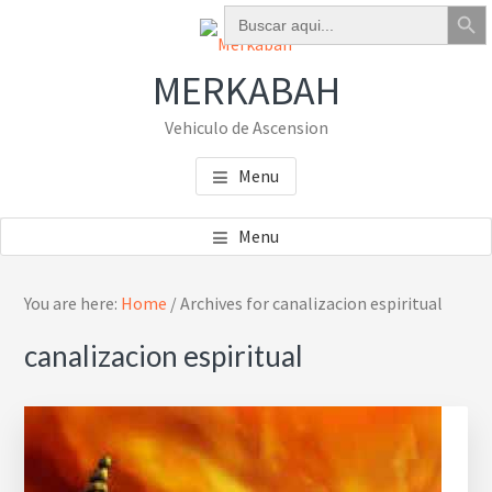
Botón de bú
Buscar:
Skip
Skip
Skip
to
to
to
main
primary
footer
MERKABAH
content
sidebar
Vehiculo de Ascension
Menu
Menu
Primary
You are here:
Home
/
Archives for canalizacion espiritual
Sidebar
canalizacion espiritual