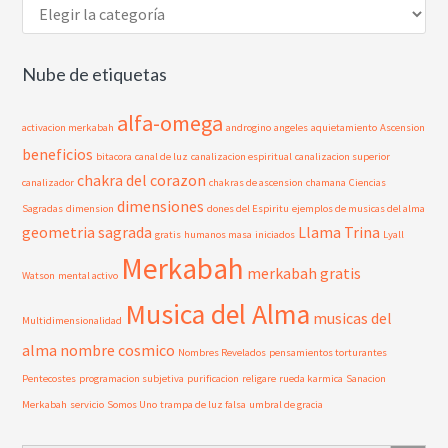
Temas
del
Blog
Nube de etiquetas
alfa-omega
activacion merkabah
androgino
angeles
aquietamiento
Ascension
beneficios
bitacora
canal de luz
canalizacion espiritual
canalizacion superior
chakra del corazon
canalizador
chakras de ascension
chamana
Ciencias
dimensiones
Sagradas
dimension
dones del Espiritu
ejemplos de musicas del alma
geometria sagrada
Llama Trina
gratis
humanos masa
iniciados
Lyall
Merkabah
merkabah gratis
Watson
mental activo
Musica del Alma
musicas del
Multidimensionalidad
alma
nombre cosmico
Nombres Revelados
pensamientos torturantes
Pentecostes
programacion subjetiva
purificacion
religare
rueda karmica
Sanacion
Merkabah
servicio
Somos Uno
trampa de luz falsa
umbral de gracia
Botón de búsque