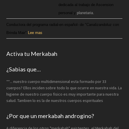
dedicada al trabajo de Ascension
personal y
planetaria.
Conductora del programa radial-en español- de "Canalizandoluz con
Brinda Mair".
Lee mas
Activa tu Merkabah
¿Sabias que…
**... nuestro cuerpo multidimensional esta formado por 33
cuerpos? Ellos inciden sobre todo lo que ocurre en nuestra vida. La
higiene de nuestro cuerpo fisico es muy importante para nuestra
salud. Tambien lo es la de nuestros cuerpos espirituales
¿Por que un merkabah androgino?
A diferencia de los otros "merkabah" existentes, el Merkabah del