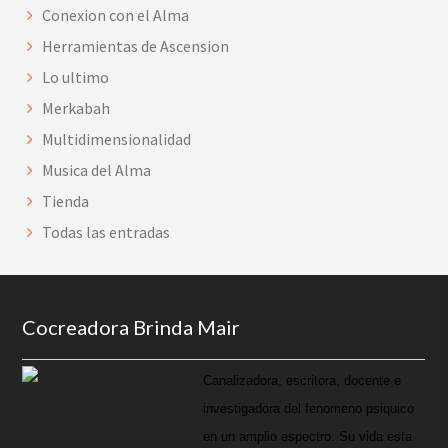
Conexion con el Alma
Herramientas de Ascension
Lo ultimo
Merkabah
Multidimensionalidad
Musica del Alma
Tienda
Todas las entradas
Footer
Cocreadora Brinda Mair
Canalizadora, escritora, docente e
investigadora del fenomeno psiquico
en un amplio espectro. Su vida esta