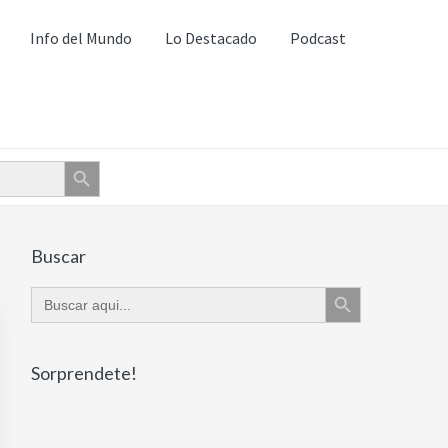
Info del Mundo
Lo Destacado
Podcast
Botón de búsqueda
Primary
Buscar
Botón de búsqueda
Sidebar
Buscar:
Sorprendete!