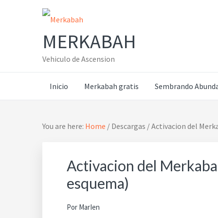
Skip
Skip
Skip
Skip
to
to
to
to
primary
main
primary
footer
MERKABAH
navigation
content
sidebar
Vehiculo de Ascension
Inicio
Merkabah gratis
Sembrando Abunda
You are here:
Home
/
Descargas
/
Activacion del Merk
Activacion del Merkaba
esquema)
Por
MarIen