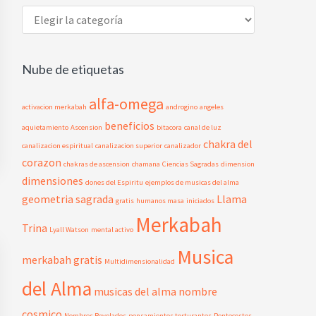
Temas
del
Blog
Nube de etiquetas
alfa-omega
activacion merkabah
androgino
angeles
beneficios
aquietamiento
Ascension
bitacora
canal de luz
chakra del
canalizacion espiritual
canalizacion superior
canalizador
corazon
chakras de ascension
chamana
Ciencias Sagradas
dimension
dimensiones
dones del Espiritu
ejemplos de musicas del alma
geometria sagrada
Llama
gratis
humanos masa
iniciados
Merkabah
Trina
Lyall Watson
mental activo
Musica
merkabah gratis
Multidimensionalidad
del Alma
musicas del alma
nombre
cosmico
Nombres Revelados
pensamientos torturantes
Pentecostes