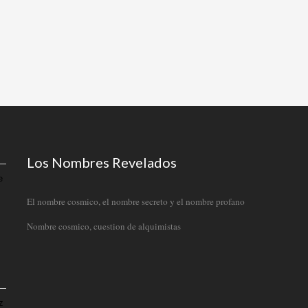
Los Nombres Revelados
e
El nombre cosmico, el nombre secreto y el nombre profano
Nombre cosmico, cuestion de alquimistas
z