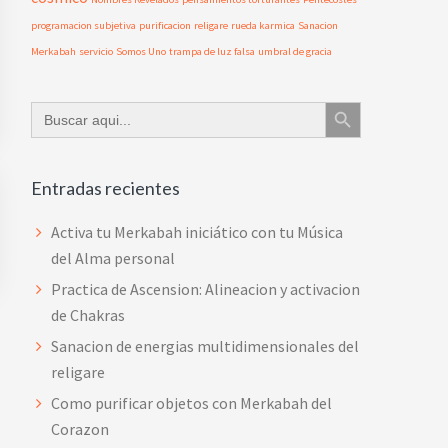
programacion subjetiva
purificacion
religare
rueda karmica
Sanacion
Merkabah
servicio
Somos Uno
trampa de luz falsa
umbral de gracia
Botón de búsqueda
Buscar:
Entradas recientes
Activa tu Merkabah iniciático con tu Música
del Alma personal
Practica de Ascension: Alineacion y activacion
de Chakras
Sanacion de energias multidimensionales del
religare
Como purificar objetos con Merkabah del
Corazon