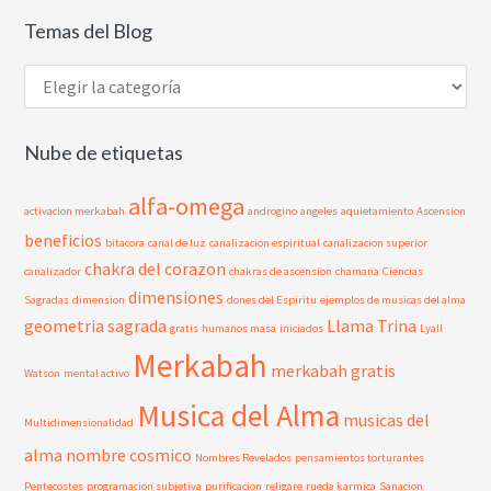
Temas del Blog
Temas
del
Blog
Nube de etiquetas
alfa-omega
activacion merkabah
androgino
angeles
aquietamiento
Ascension
beneficios
bitacora
canal de luz
canalizacion espiritual
canalizacion superior
chakra del corazon
canalizador
chakras de ascension
chamana
Ciencias
dimensiones
Sagradas
dimension
dones del Espiritu
ejemplos de musicas del alma
geometria sagrada
Llama Trina
gratis
humanos masa
iniciados
Lyall
Merkabah
merkabah gratis
Watson
mental activo
Musica del Alma
musicas del
Multidimensionalidad
alma
nombre cosmico
Nombres Revelados
pensamientos torturantes
Pentecostes
programacion subjetiva
purificacion
religare
rueda karmica
Sanacion