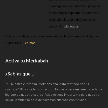
investigadora del fenomeno psiquico
en un amplio espectro. Su vida esta
dedicada al trabajo de Ascension
personal y
planetaria.
Conductora del programa radial-en español- de "Canalizandoluz con
Brinda Mair".
Lee mas
Activa tu Merkabah
¿Sabias que…
**... nuestro cuerpo multidimensional esta formado por 33
cuerpos? Ellos inciden sobre todo lo que ocurre en nuestra vida. La
higiene de nuestro cuerpo fisico es muy importante para nuestra
salud. Tambien lo es la de nuestros cuerpos espirituales