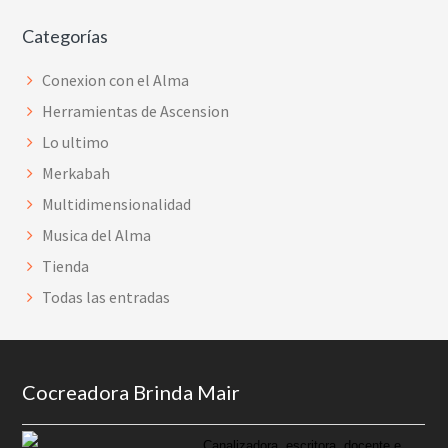
Categorías
Conexion con el Alma
Herramientas de Ascension
Lo ultimo
Merkabah
Multidimensionalidad
Musica del Alma
Tienda
Todas las entradas
Footer
Cocreadora Brinda Mair
Canalizadora, escritora, docente e