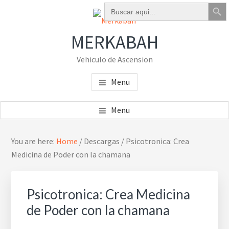
Botón de bú
Buscar:
Skip
Skip
Skip
to
to
to
main
primary
footer
MERKABAH
content
sidebar
Vehiculo de Ascension
Menu
Menu
Primary
You are here:
Home
/
Descargas
/
Psicotronica: Crea
Sidebar
Medicina de Poder con la chamana
Psicotronica: Crea Medicina
de Poder con la chamana